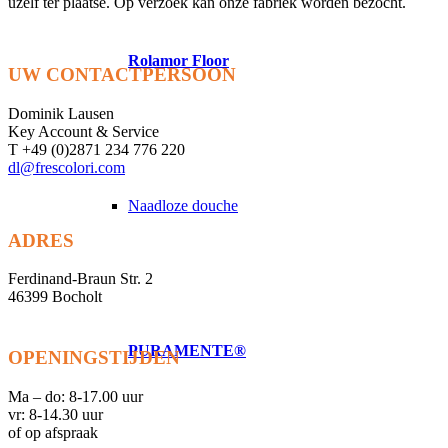
uzelf ter plaatse. Op verzoek kan onze fabriek worden bezocht.
Rolamor Floor
UW CONTACTPERSOON
Dominik Lausen
Key Account & Service
T +49 (0)2871 234 776 220
dl@frescolori.com
Naadloze douche
ADRES
Ferdinand-Braun Str. 2
46399 Bocholt
PURAMENTE®
OPENINGSTIJDE
N
Ma – do: 8-17.00 uur
vr: 8-14.30 uur
of op afspraak