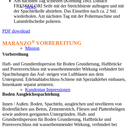
Am nächsten Tag schleifen (Körnung 180). Danach
FRESCOLORI Seife mit der Streichbürste auftragen und mit
News
der Spachtelkelle abziehen. Das Einseifen nach ca. 2 Std.
wiederholen. Am nächsten Tag mit der Poliermaschine und
Lammfellscheibe polieren.
PDF download
®
MARANZO
VORBEREITUNG
Mission
Vorbereitung
Haft- und Grundierdispersion für Boden Grundierung, Haftbrücke
und Porenverschluss mit wasserhemmender Wirkung verhindert bei
Spachtelungen das Auf- steigen von Luftblasen aus dem
Untergrund. Edelstahlabschluss-Schiene mit Spezialkleber einbauen,
Innenkante separat armieren.
Kundentag Impressionen
Boden Ausgleichsspachtelung
Innen / Außen. Boden. Spachteln, ausgleichen und nivellieren von
Bodenflächen aus Beton, Zementestrich, Fliesen und Plattenbelägen
sowie anderen geeigneten Untergründen. Haft- und
Grundierdispersion für Boden Grundierung, Haftbrücke und
Porenverschluss mit wasserhemmender Wirkung, verhindert bei