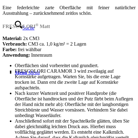
Eine federleichte zarte Oberfläche mit feiner natürlicher
Ausstrahlung – zurücknehmend zeitlos schön.
®
FRESCOLORI
Matt
Suche
Material:
2x CM3
Verbrauch:
CM3 ca. 1,0 kg/m² = 2 Lagen
Farbe:
frei wählbar
Anwendung:
Innenraum
Oberflächen sind vorbereitet und grundiert.
FRESCOLORI CARAMOR 3 wird zweilagig auf
Menü
Menü
Kornstärke aufgetragen. Warten Sie, bis die erste Lage
trocken ist. Dann erst die zweite Lage auf Kornstärke
aufspachteln.
Nach kurzer Wartezeit und positiver Handprobe (die
Oberfläche ist handtrocken und der Putz färbt beim Auflegen
der Hand nicht mehr ab): Oberfläche mit der langborstigen
Streichbürste und Wasser vornässen. Verhindern Sie dabei
unbedingt Wasserläufer.
Anschließend sofort mit der Spachtelkelle glätten, üben Sie
dabei gleichmäßig leichten Druck aus. Hierbei muss
vollflächig geglättet werden. Es entsteht eine Kalkmilch.
Achten Sie darauf, dass die Kalkmilch gleichmäßig verteilt