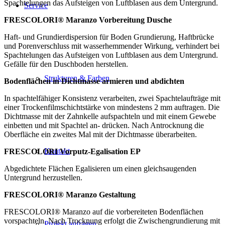
Spachtelungen das Aufsteigen von Luftblasen aus dem Untergrund.
Service
FRESCOLORI® Maranzo Vorbereitung Dusche
Haft- und Grundierdispersion für Boden Grundierung, Haftbrücke
und Porenverschluss mit wasserhemmender Wirkung, verhindert bei
Spachtelungen das Aufsteigen von Luftblasen aus dem Untergrund.
Gefälle für den Duschboden herstellen.
Strukturen & Farben
Bodenflächen in Dichtmasse armieren und abdichten
In spachtelfähiger Konsistenz verarbeiten, zwei Spachtelaufträge mit
einer Trockenfilmschichtstärke von mindestens 2 mm auftragen. Die
Dichtmasse mit der Zahnkelle aufspachteln und mit einem Gewebe
einbetten und mit Spachtel an- drücken. Nach Antrocknung die
Oberfläche ein zweites Mal mit der Dichtmasse überarbeiten.
Kontakt
FRESCOLORI Vorputz-Egalisation EP
Abgedichtete Flächen Egalisieren um einen gleichsaugenden
Untergrund herzustellen.
FRESCOLORI® Maranzo Gestaltung
FRESCOLORI® Maranzo auf die vorbereiteten Bodenflächen
vorspachteln. Nach Trocknung erfolgt die Zwischengrundierung mit
Projekt anfragen