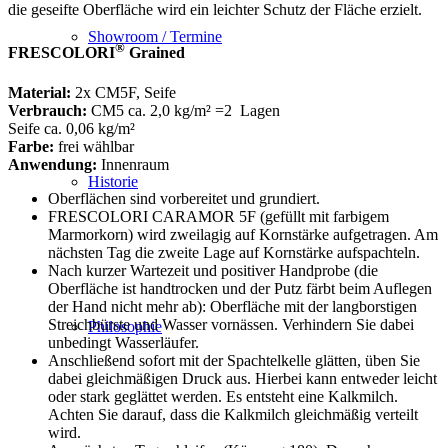
die geseifte Oberfläche wird ein leichter Schutz der Fläche erzielt.
Showroom / Termine
®
FRESCOLORI
Grained
Material:
2x CM5F, Seife
Verbrauch:
CM5 ca. 2,0 kg/m² =2 Lagen
Seife ca. 0,06 kg/m²
Farbe:
frei wählbar
Anwendung:
Innenraum
Historie
Oberflächen sind vorbereitet und grundiert.
FRESCOLORI CARAMOR 5F (gefüllt mit farbigem
Marmorkorn) wird zweilagig auf Kornstärke aufgetragen. Am
nächsten Tag die zweite Lage auf Kornstärke aufspachteln.
Nach kurzer Wartezeit und positiver Handprobe (die
Oberfläche ist handtrocken und der Putz färbt beim Auflegen
der Hand nicht mehr ab): Oberfläche mit der langborstigen
Streichbürste und Wasser vornässen. Verhindern Sie dabei
Philosophie
unbedingt Wasserläufer.
Anschließend sofort mit der Spachtelkelle glätten, üben Sie
dabei gleichmäßigen Druck aus. Hierbei kann entweder leicht
oder stark geglättet werden. Es entsteht eine Kalkmilch.
Achten Sie darauf, dass die Kalkmilch gleichmäßig verteilt
wird.