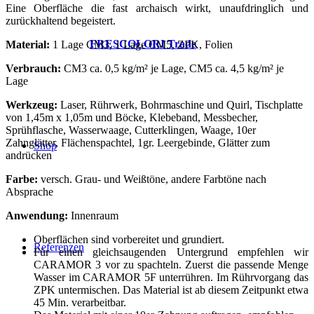
Eine Oberfläche die fast archaisch wirkt, unaufdringlich und
zurückhaltend begeistert.
FRESCOLORI Trade
Material:
1 Lage CM3, 1 Lage CM5, ZPK, Folien
Verbrauch:
CM3 ca. 0,5 kg/m² je Lage, CM5 ca. 4,5 kg/m² je
Lage
Werkzeug:
Laser, Rührwerk, Bohrmaschine und Quirl, Tischplatte
von 1,45m x 1,05m und Böcke, Klebeband, Messbecher,
Sprühflasche, Wasserwaage, Cutterklingen, Waage, 10er
Zahnglätter, Flächenspachtel, 1gr. Leergebinde, Glätter zum
Shop
andrücken
Farbe:
versch. Grau- und Weißtöne, andere Farbtöne nach
Absprache
Anwendung:
Innenraum
Oberflächen sind vorbereitet und grundiert.
Referenzen
Für einen gleichsaugenden Untergrund empfehlen wir
CARAMOR 3 vor zu spachteln. Zuerst die passende Menge
Wasser im CARAMOR 5F unterrühren. Im Rührvorgang das
ZPK untermischen. Das Material ist ab diesem Zeitpunkt etwa
45 Min. verarbeitbar.