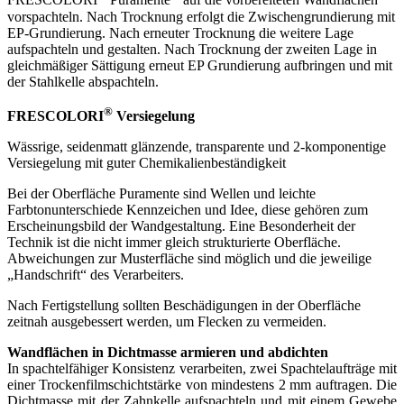
FRESCOLORI
Puramente
auf die vorbereiteten Wandflächen
vorspachteln. Nach Trocknung erfolgt die Zwischengrundierung mit
EP-Grundierung. Nach erneuter Trocknung die weitere Lage
aufspachteln und gestalten. Nach Trocknung der zweiten Lage in
gleichmäßiger Sättigung erneut EP Grundierung aufbringen und mit
der Stahlkelle abspachteln.
®
FRESCOLORI
Versiegelung
Wässrige, seidenmatt glänzende, transparente und 2-komponentige
Versiegelung mit guter Chemikalienbeständigkeit
Bei der Oberfläche Puramente sind Wellen und leichte
Farbtonunterschiede Kennzeichen und Idee, diese gehören zum
Erscheinungsbild der Wandgestaltung. Eine Besonderheit der
Technik ist die nicht immer gleich strukturierte Oberfläche.
Abweichungen zur Musterfläche sind möglich und die jeweilige
„Handschrift“ des Verarbeiters.
Nach Fertigstellung sollten Beschädigungen in der Oberfläche
zeitnah ausgebessert werden, um Flecken zu vermeiden.
Wandflächen in Dichtmasse armieren und abdichten
In spachtelfähiger Konsistenz verarbeiten, zwei Spachtelaufträge mit
einer Trockenfilmschichtstärke von mindestens 2 mm auftragen. Die
Dichtmasse mit der Zahnkelle aufspachteln und mit einem Gewebe