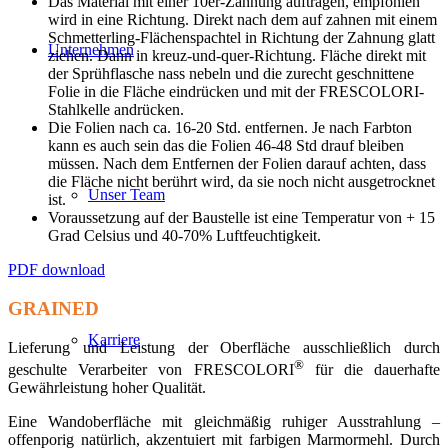
Das Material mit einer 10er-Zahnung auftragen, empfohlen
wird in eine Richtung. Direkt nach dem auf zahnen mit einem
Schmetterling-Flächenspachtel in Richtung der Zahnung glatt
Unternehmen
ziehen. Dann in kreuz-und-quer-Richtung. Fläche direkt mit
der Sprühflasche nass nebeln und die zurecht geschnittene
Folie in die Fläche eindrücken und mit der FRESCOLORI-
Stahlkelle andrücken.
Die Folien nach ca. 16-20 Std. entfernen. Je nach Farbton
kann es auch sein das die Folien 46-48 Std drauf bleiben
müssen. Nach dem Entfernen der Folien darauf achten, dass
die Fläche nicht berührt wird, da sie noch nicht ausgetrocknet
Unser Team
ist.
Voraussetzung auf der Baustelle ist eine Temperatur von + 15
Grad Celsius und 40-70% Luftfeuchtigkeit.
PDF download
GRAINED
Karriere
Lieferung und Leistung der Oberfläche ausschließlich durch
®
geschulte Verarbeiter von FRESCOLORI
für die dauerhafte
Gewährleistung hoher Qualität.
Eine Wandoberfläche mit gleichmäßig ruhiger Ausstrahlung –
offenporig natürlich, akzentuiert mit farbigen Marmormehl. Durch