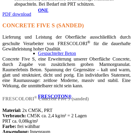
abspachteln. Bei Bedarf mit PRT schützen.
ONE
PDF download
CONCRETE FIVE S (SANDED)
Lieferung und Leistung der Oberfläche ausschließlich durch
®
geschulte Verarbeiter von FRESCOLORI
für die dauerhafte
Gewährleistung hoher Qualität.
Gespachtelter Beton
Concrete Five S, eine Erweiterung unserer Oberfläche Concrete,
durch Zugabe von zusätzlichem groben Marmorgranulat.
Raumerlebnis Beton. Spannung der Gegensätze – kalt und warm,
glatt und struktuiert, dicht und porig. Ein individuelles Statement,
eine Raumaussage: zeitlose Moderne, massiv und stabil. Eine
Wirkung, die unmittelbarer nicht sein kann.
FRESCOTON®
®
FRESCOLORI
Concrete Five S (sanded)
Material:
2x CM5K, PRT
Verbrauch:
CM5K ca. 2,4 kg/m² = 2 Lagen
PRT ca. 0,08kg/m²
Farbe:
frei wählbar
Anwendung:
Innenraum