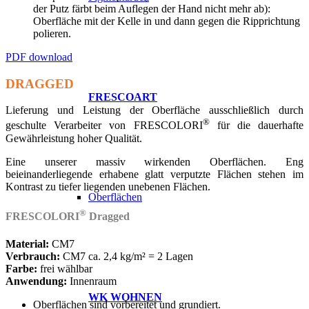
der Putz färbt beim Auflegen der Hand nicht mehr ab):
Oberfläche mit der Kelle in und dann gegen die Ripprichtung
polieren.
PDF download
DRAGGED
FRESCOART
Lieferung und Leistung der Oberfläche ausschließlich durch
®
geschulte Verarbeiter von FRESCOLORI
für die dauerhafte
Gewährleistung hoher Qualität.
Eine unserer massiv wirkenden Oberflächen. Eng
beieinanderliegende erhabene glatt verputzte Flächen stehen im
Kontrast zu tiefer liegenden unebenen Flächen.
Oberflächen
®
FRESCOLORI
Dragged
Material:
CM7
Verbrauch:
CM7 ca. 2,4 kg/m² = 2 Lagen
Farbe:
frei wählbar
Anwendung:
Innenraum
WK WOHNEN
Oberflächen sind vorbereitet und grundiert.