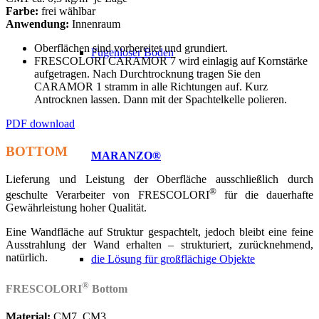
Farbe:
frei wählbar
Anwendung:
Innenraum
Oberflächen sind vorbereitet und grundiert.
Fugenloser Boden
FRESCOLORI CARAMOR 7 wird einlagig auf Kornstärke
aufgetragen. Nach Durchtrocknung tragen Sie den
CARAMOR 1 stramm in alle Richtungen auf. Kurz
Antrocknen lassen. Dann mit der Spachtelkelle polieren.
PDF download
BOTTOM
MARANZO®
Lieferung und Leistung der Oberfläche ausschließlich durch
®
geschulte Verarbeiter von FRESCOLORI
für die dauerhafte
Gewährleistung hoher Qualität.
Eine Wandfläche auf Struktur gespachtelt, jedoch bleibt eine feine
Ausstrahlung der Wand erhalten – strukturiert, zurücknehmend,
natürlich.
die Lösung für großflächige Objekte
®
FRESCOLORI
Bottom
Material:
CM7, CM3