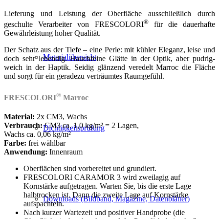
Lieferung und Leistung der Oberfläche ausschließlich durch
®
geschulte Verarbeiter von FRESCOLORI
für die dauerhafte
Gewährleistung hoher Qualität.
Der Schatz aus der Tiefe – eine Perle: mit kühler Eleganz, leise und
Materialübersicht
doch sehr lebendig. Hauchfeine Glätte in der Optik, aber pudrig-
weich in der Haptik. Seidig glänzend veredelt Marroc die Fläche
und sorgt für ein geradezu verträumtes Raumgefühl.
®
FRESCOLORI
Marroc
Material:
2x CM3, Wachs
Verbrauch:
CM3 ca. 1,0 kg/m² = 2 Lagen,
Dichtigkeitsprüfung
Wachs ca. 0,06 kg/m²
Farbe:
frei wählbar
Anwendung:
Innenraum
Oberflächen sind vorbereitet und grundiert.
FRESCOLORI CARAMOR 3 wird zweilagig auf
Kornstärke aufgetragen. Warten Sie, bis die erste Lage
halbtrocken ist. Dann die zweite Lage auf Kornstärke
Downloads (Bildband, Magazine, Datenblätter)
aufspachteln.
Nach kurzer Wartezeit und positiver Handprobe (die