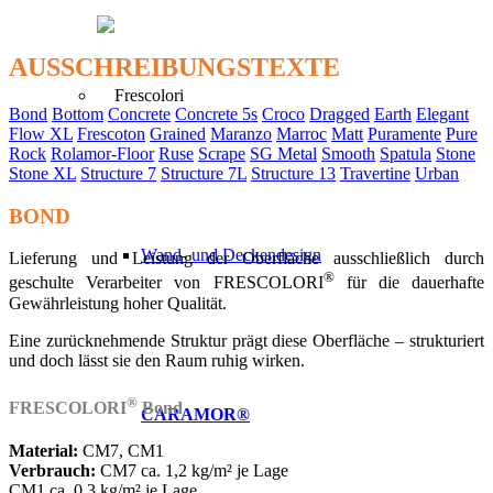
AUSSCHREIBUNGSTEXTE
Bond
Bottom
Concrete
Concrete 5s
Croco
Dragged
Earth
Elegant
Flow XL
Frescoton
Grained
Maranzo
Marroc
Matt
Puramente
Pure
Rock
Rolamor-Floor
Ruse
Scrape
SG Metal
Smooth
Spatula
Stone
Stone XL
Structure 7
Structure 7L
Structure 13
Travertine
Urban
BOND
Wand- und Deckendesign
Lieferung und Leistung der Oberfläche ausschließlich durch
®
geschulte Verarbeiter von FRESCOLORI
für die dauerhafte
Gewährleistung hoher Qualität.
Eine zurücknehmende Struktur prägt diese Oberfläche – strukturiert
und doch lässt sie den Raum ruhig wirken.
®
FRESCOLORI
Bond
CARAMOR®
Material:
CM7, CM1
Verbrauch:
CM7 ca. 1,2 kg/m² je Lage
CM1 ca. 0,3 kg/m² je Lage