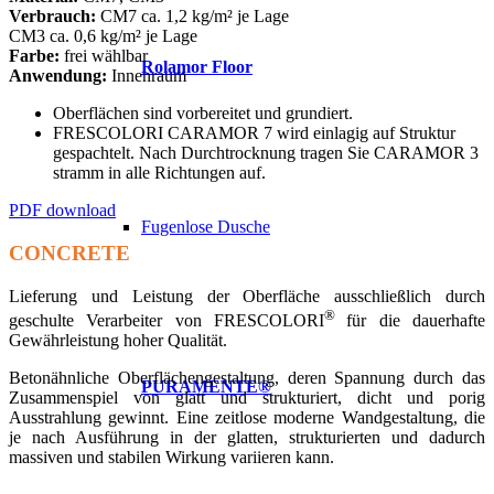
Verbrauch:
CM7 ca. 1,2 kg/m² je Lage
CM3 ca. 0,6 kg/m² je Lage
Farbe:
frei wählbar
Rolamor Floor
Anwendung:
Innenraum
Oberflächen sind vorbereitet und grundiert.
FRESCOLORI CARAMOR 7 wird einlagig auf Struktur
gespachtelt. Nach Durchtrocknung tragen Sie CARAMOR 3
stramm in alle Richtungen auf.
PDF download
Fugenlose Dusche
CONCRETE
Lieferung und Leistung der Oberfläche ausschließlich durch
®
geschulte Verarbeiter von FRESCOLORI
für die dauerhafte
Gewährleistung hoher Qualität.
Betonähnliche Oberflächengestaltung, deren Spannung durch das
PURAMENTE®
Zusammenspiel von glatt und strukturiert, dicht und porig
Ausstrahlung gewinnt. Eine zeitlose moderne Wandgestaltung, die
je nach Ausführung in der glatten, strukturierten und dadurch
massiven und stabilen Wirkung variieren kann.