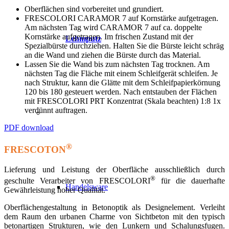
Oberflächen sind vorbereitet und grundiert.
FRESCOLORI CARAMOR 7 auf Kornstärke aufgetragen.
Am nächsten Tag wird CARAMOR 7 auf ca. doppelte
Kornstärke aufgetragen. Im frischen Zustand mit der
Lehmputz
Spezialbürste durchziehen. Halten Sie die Bürste leicht schräg
an die Wand und ziehen die Bürste durch das Material.
Lassen Sie die Wand bis zum nächsten Tag trocknen. Am
nächsten Tag die Fläche mit einem Schleifgerät schleifen. Je
nach Struktur, kann die Glätte mit dem Schleifpapierkörnung
120 bis 180 gesteuert werden. Nach entstauben der Flächen
mit FRESCOLORI PRT Konzentrat (Skala beachten) 1:8 1x
verdünnt auftragen.
PDF download
®
FRESCOTON
Lieferung und Leistung der Oberfläche ausschließlich durch
®
geschulte Verarbeiter von FRESCOLORI
für die dauerhafte
Handelsware
Gewährleistung hoher Qualität.
Oberflächengestaltung in Betonoptik als Designelement. Verleiht
dem Raum den urbanen Charme von Sichtbeton mit den typisch
betonartigen Strukturen, wie den Lunkern und Schalungsfugen.