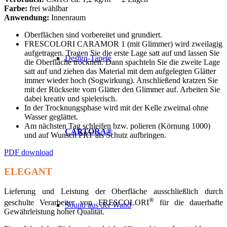
Farbe:
frei wählbar
Anwendung:
Innenraum
Oberflächen sind vorbereitet und grundiert.
FRESCOLORI CARAMOR 1 (mit Glimmer) wird zweilagig
aufgetragen. Tragen Sie die erste Lage satt auf und lassen Sie
Design-Tapete
die Oberfläche trocknen. Dann spachteln Sie die zweite Lage
satt auf und ziehen das Material mit dem aufgelegten Glätter
immer wieder hoch (Sogwirkung). Anschließend kratzen Sie
mit der Rückseite vom Glätter den Glimmer auf. Arbeiten Sie
dabei kreativ und spielerisch.
In der Trocknungsphase wird mit der Kelle zweimal ohne
Wasser geglättet.
Am nächsten Tag schleifen bzw. polieren (Körnung 1000)
CARTORA®
und auf Wunsch PRT als Schutz aufbringen.
PDF download
ELEGANT
Lieferung und Leistung der Oberfläche ausschließlich durch
®
geschulte Verarbeiter von FRESCOLORI
für die dauerhafte
Sound aus der Wand
Gewährleistung hoher Qualität.