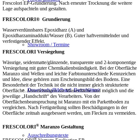
Frescolori EP-Grundierung. Nach erneuter Trocknung die weitere
Lage aufspachteln und gestalten.
FRESCOLORI®
Grundierung
Wasserverdünnbares Epoxidharz (A) und
Epoxidharzaminaddukt/Wasser (B). Guter haftvermittelnder und
verfestigender Effekt.
Showroom / Termine
FRESCOLORI Versiegelung
Wässrige, seidenmatte/glänzende, transparente und 2-komponentige
Versiegelung mit guter Chemikalienbständigkeit. Bei der Oberfläche
Maranzo sind Wellen und leichte Farbtonunterschiede Kennzeichen
und Idee, diese gehören zum Erscheinungsbild des Bodens. Eine
Besonderheit der Technik ist die nicht immer gleich strukturierte
Downloads (Bildband, Datenblätter)
Oberfläche. Abweichungen zur Musterfläche sind möglich und die
jeweilige „Handschrift“ des Verarbeiters. Von der
Oberflächenbeanspruchung ist Maranzo mit ein Parkettboden zu
vergleichen. Nach Fertigstellung sollten Beschädigungen in der
Oberfläche zeitnah ausgebessert werden, um Flecken zu vermeiden.
®
FRESCOLORI
Maranzo Gestaltung
Ausschreibungstexte
®