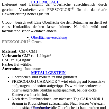
ECHTMETALL
Lieferung und Leistung der Oberfläche ausschließlich durch
®
geschulte Verarbeiter von FRESCOLORI
für die dauerhafte
Gewährleistung hoher Qualität.
Croco – tierisch gut! Eine Oberfläche die den Betrachter an die Haut
eines Krokodiles denken lassen könnte. Natürlich wild und
faszinierend schön – einfach anders.
Oberflächenveredelung
®
FRESCOLORI
Croco
Material:
CM7, CM1
Verbrauch:
CM7 ca. 1,2 kg/m²
CM1 ca. 0,4 kg/m²
Farbe:
frei wählbar
Anwendung:
Innenraum
METALLGESTEIN
Oberflächen sind vorbereitet und grundiert.
FRESCOLORI CARAMOR 7 wird einlagig auf Kornstärke
aufgetragen und sofort aufgerippt. Es wird eine senkrechte
oder waagerechte Struktur aufgespachtelt, bei der dicke
Kanten erwünscht sind.
Nach dem Durchtrocknen, am nächsten Tag CARAMOR 1
stramm in Ripprichtung aufspachteln. Nach kurzer Wartezeit
und positiver Handprobe (die Oberfläche ist handtrocken und
Pigmentdruck