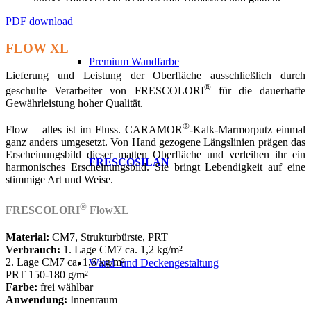
PDF download
FLOW XL
Premium Wandfarbe
Lieferung und Leistung der Oberfläche ausschließlich durch
®
geschulte Verarbeiter von FRESCOLORI
für die dauerhafte
Gewährleistung hoher Qualität.
®
Flow – alles ist im Fluss. CARAMOR
-Kalk-Marmorputz einmal
ganz anders umgesetzt. Von Hand gezogene Längslinien prägen das
Erscheinungsbild dieser matten Oberfläche und verleihen ihr ein
FRESCOSILAN
harmonisches Erscheinungsbild. Sie bringt Lebendigkeit auf eine
stimmige Art und Weise.
®
FRESCOLORI
FlowXL
Material:
CM7, Strukturbürste, PRT
Verbrauch:
1. Lage CM7 ca. 1,2 kg/m²
2. Lage CM7 ca. 1,6 kg/m²
Wand- und Deckengestaltung
PRT 150-180 g/m²
Farbe:
frei wählbar
Anwendung:
Innenraum