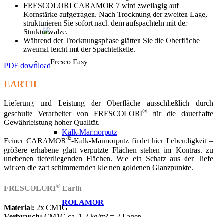
FRESCOLORI CARAMOR 7 wird zweilagig auf
Kornstärke aufgetragen. Nach Trocknung der zweiten Lage,
strukturieren Sie sofort nach dem aufspachteln mit der
Strukturwalze.
Während der Trocknungsphase glätten Sie die Oberfläche
zweimal leicht mit der Spachtelkelle.
PDF download
EARTH
Lieferung und Leistung der Oberfläche ausschließlich durch
®
geschulte Verarbeiter von FRESCOLORI
für die dauerhafte
Gewährleistung hoher Qualität.
Kalk-Marmorputz
®
Feiner CARAMOR
-Kalk-Marmorputz findet hier Lebendigkeit –
größere erhabene glatt verputzte Flächen stehen im Kontrast zu
unebenen tieferliegenden Flächen. Wie ein Schatz aus der Tiefe
wirken die zart schimmernden kleinen goldenen Glanzpunkte.
®
FRESCOLORI
Earth
ROLAMOR
Material:
2x CM1G
Verbrauch:
CM1G ca. 1,2 kg/m² = 2 Lagen