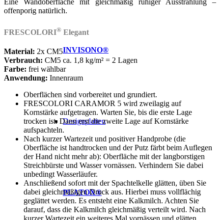
Eine Wandoberfläche mit gleichmäßig ruhiger Ausstrahlung –
offenporig natürlich.
®
FRESCOLORI
Elegant
INVISONO®
Material:
2x CM5
Verbrauch:
CM5 ca. 1,8 kg/m² = 2 Lagen
Farbe:
frei wählbar
Anwendung:
Innenraum
Oberflächen sind vorbereitet und grundiert.
FRESCOLORI CARAMOR 5 wird zweilagig auf
Kornstärke aufgetragen. Warten Sie, bis die erste Lage
Designplatten
trocken ist. Dann erst die zweite Lage auf Kornstärke
aufspachteln.
Nach kurzer Wartezeit und positiver Handprobe (die
Oberfläche ist handtrocken und der Putz färbt beim Auflegen
der Hand nicht mehr ab): Oberfläche mit der langborstigen
Streichbürste und Wasser vornässen. Verhindern Sie dabei
unbedingt Wasserläufer.
Anschließend sofort mit der Spachtelkelle glätten, üben Sie
dabei gleichmäßigen Druck aus. Hierbei muss vollflächig
PLATOX®
geglättet werden. Es entsteht eine Kalkmilch. Achten Sie
darauf, dass die Kalkmilch gleichmäßig verteilt wird. Nach
kurzer Wartezeit ein weiteres Mal vornässen und glätten.