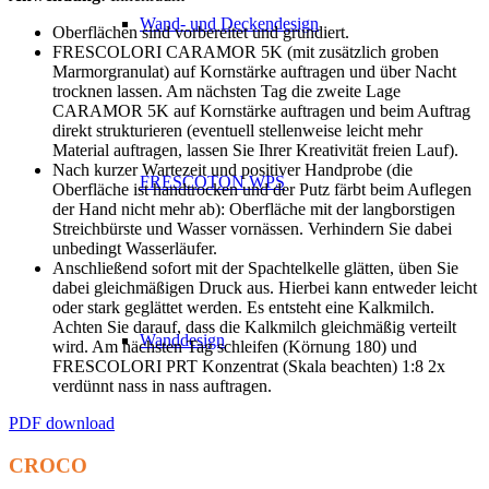
Wand- und Deckendesign
Oberflächen sind vorbereitet und grundiert.
FRESCOLORI CARAMOR 5K (mit zusätzlich groben
Marmorgranulat) auf Kornstärke auftragen und über Nacht
trocknen lassen. Am nächsten Tag die zweite Lage
CARAMOR 5K auf Kornstärke auftragen und beim Auftrag
direkt strukturieren (eventuell stellenweise leicht mehr
Material auftragen, lassen Sie Ihrer Kreativität freien Lauf).
Nach kurzer Wartezeit und positiver Handprobe (die
FRESCOTON WPS
Oberfläche ist handtrocken und der Putz färbt beim Auflegen
der Hand nicht mehr ab): Oberfläche mit der langborstigen
Streichbürste und Wasser vornässen. Verhindern Sie dabei
unbedingt Wasserläufer.
Anschließend sofort mit der Spachtelkelle glätten, üben Sie
dabei gleichmäßigen Druck aus. Hierbei kann entweder leicht
oder stark geglättet werden. Es entsteht eine Kalkmilch.
Achten Sie darauf, dass die Kalkmilch gleichmäßig verteilt
Wanddesign
wird. Am nächsten Tag schleifen (Körnung 180) und
FRESCOLORI PRT Konzentrat (Skala beachten) 1:8 2x
verdünnt nass in nass auftragen.
PDF download
CROCO