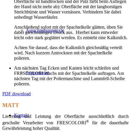
Oberfläche ist handtrocken und der Putz färbt beim Auflegen
der Hand nicht mehr ab): Oberfläche mit der langborstigen
Streichbürste und Wasser vornässen. Verhindern Sie dabei
unbedingt Wasserläufer.
Anschließend sofort mit der Spachtelkelle glätten, üben Sie
Ausschreibungstexte
dabei gleichmäßigen Druck aus.
Hierbei kann entweder
leicht oder stark geglättet werden. Es entsteht eine Kalkmilch.
Achten Sie darauf, dass die Kalkmilch gleichmäßig verteilt
wird. Nach kurzem Antrocknen mit der Spachtelkelle
polieren.
Am nächsten Tag Ecken und Kanten leicht schleifen und
Supportteam
FRESCOLORI Wachs mit der Spachtelkelle auftragen. Am
nächsten Tag mit der Poliermaschine und Lammfell-Scheibe
polieren.
PDF download
MATT
Kontakt
Lieferung und Leistung der Oberfläche ausschließlich durch
®
geschulte Verarbeiter von FRESCOLORI
für die dauerhafte
Gewährleistung hoher Qualität.