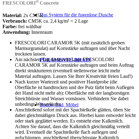
®
FRESCOLORI
Concrete
Das System für die fugenlose Dusche
Material:
2x CM5K
Verbrauch:
CM5K ca. 2,4 kg/m² = 2 Lage
Farbe:
frei wählbar
Anwendung:
Innenraum
FRESCOLORI CARAMOR 5K (mit zusätzlich groben
Marmorgranulat) auf Kornstärke auftragen und über Nacht
trocknen lassen.
Am nächsten Tag die zweite Lage FRESCOLORI
PURAMENTE-DRAIN
CARAMOR 5K auf Kornstärke auftragen und beim Auftrag
direkt strukturieren (eventuell stellenweise leicht mehr
Material auftragen. Lassen Sie Ihrer Kreativität freien Lauf!)
Nach kurzer Wartezeit und positiver Handprobe (die
Oberfläche ist handtrocken und der Putz färbt beim Auflegen
der Hand nicht mehr ab): Oberfläche mit der langborstigen
Streichbürste und Wasser vornässen. Verhindern Sie dabei
unbedingt Wasserläufer.
Boden, Bad, Möbel
Anschließend sofort mit der Spachtelkelle glätten, üben Sie
dabei gleichmäßigen Druck aus. Hierbei kann entweder leicht
oder stark geglättet werden. Es entsteht eine Kalkmilch.
Achten Sie darauf, dass die Kalkmilch gleichmäßig verteilt
wird. Eventuell die Spachtelkelle flach auflegen und
aufschäumen, anschließend überschüssige Kalkmilch