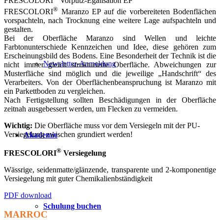
FRESCOLORI
Vorputz-Egalisation EP
®
FRESCOLORI
Maranzo EP auf die vorbereiteten Bodenflächen
vorspachteln, nach Trocknung eine weitere Lage aufspachteln und
gestalten.
Bei der Oberfläche Maranzo sind Wellen und leichte
Farbtonunterschiede Kennzeichen und Idee, diese gehören zum
Erscheinungsbild des Bodens. Eine Besonderheit der Technik ist die
Newsletter-Anmeldung
nicht immer gleich strukturierte Oberfläche. Abweichungen zur
Musterfläche sind möglich und die jeweilige „Handschrift“ des
Verarbeiters. Von der Oberflächenbeanspruchung ist Maranzo mit
ein Parkettboden zu vergleichen.
Nach Fertigstellung sollten Beschädigungen in der Oberfläche
zeitnah ausgebessert werden, um Flecken zu vermeiden.
Wichtig:
Die Oberfläche muss vor dem Versiegeln mit der PU-
Versiegelung zwischen grundiert werden!
Akademie
®
FRESCOLORI
Versiegelung
Wässrige, seidenmatte/glänzende, transparente und 2-komponentige
Versiegelung mit guter Chemikalienbständigkeit
PDF download
Schulung buchen
MARROC