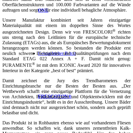
Oberflächenstrukturen und 100.000 Farbvarianten auf die Wände
auftragen und sorgt so für eine individuell behagliche Atmosphäre.
ONE
Unsere Manufaktur kombiniert seit Jahren einzigartige
Materialqualität mit einem im doppelten Sinne des Wortes
®
ausgezeichneten Design. Denn wir von FRESCOLORI
richten
uns streng nach den Leitlinien für die europäische technische
Zulassung (ETAGs) aus, die als Europäisches Bewertungsdokument
herangezogen werden können. So bestanden die Produkte erst
neulich schwere Dichtigkeits- und Qualitätsprüfungen nach dem
Gespachtelter Beton
Standard ETAG 022 Annex A + F. Damit nicht genug:
®
PURAMENTE
ist mit dem ICONIC Award 2020 für innovatives
Interieur in der Kategorie „best of best“ prämiert.
Damit zeichnet die Jury des Trendbarometers der
Einrichtungsbranche nur die Besten der Besten aus. „Der
Wettbewerb schafft eine einzigartige Plattform für die Vernetzung
FRESCOTON®
von Architekten, Produktdesignern und Objektentwicklern mit der
Einrichtungsindustrie“, heißt es in der Ausschreibung. Unsere Bäder
sind demnach nicht nur ausgezeichnet schön, sondern auch geprüft
belastbar und dicht.
Das Produkt ist in Rohbauten ebenso wie auf vorhandenen Fliesen
anwendbar. So schaffen wir, dank unseres zementfreien Kalk-