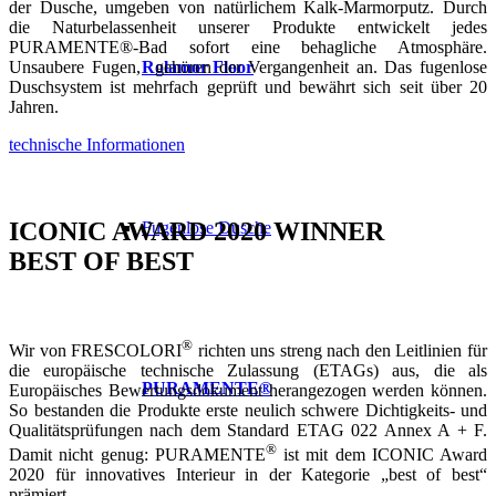
der Dusche, umgeben von natürlichem Kalk-Marmorputz. Durch
die Naturbelassenheit unserer Produkte entwickelt jedes
PURAMENTE®-Bad sofort eine behagliche Atmosphäre.
Unsaubere Fugen, gehören der Vergangenheit an. Das fugenlose
Rolamor Floor
Duschsystem ist mehrfach geprüft und bewährt sich seit über 20
Jahren.
technische Informationen
ICONIC AWARD 2020 WINNER
Fugenlose Dusche
BEST OF BEST
®
Wir von FRESCOLORI
richten uns streng nach den Leitlinien für
die europäische technische Zulassung (ETAGs) aus, die als
PURAMENTE®
Europäisches Bewertungsdokument herangezogen werden können.
So bestanden die Produkte erste neulich schwere Dichtigkeits- und
Qualitätsprüfungen nach dem Standard ETAG 022 Annex A + F.
®
Damit nicht genug: PURAMENTE
ist mit dem ICONIC Award
2020 für innovatives Interieur in der Kategorie „best of best“
prämiert.