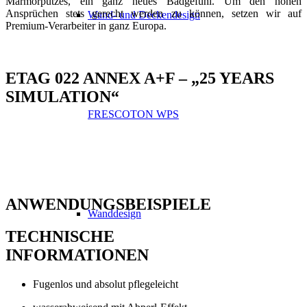
Marmorputzes, ein ganz neues Badgefühl. Um den hohen
Ansprüchen stets gerecht werden zu können, setzen wir auf
Wand- und Deckendesign
Premium-Verarbeiter in ganz Europa.
ETAG 022 ANNEX A+F –
„
25 YEARS
SIMULATION
“
FRESCOTON WPS
ANWENDUNGSBEISPIELE
Wanddesign
TECHNISCHE
INFORMATIONEN
Fugenlos und absolut pflegeleicht