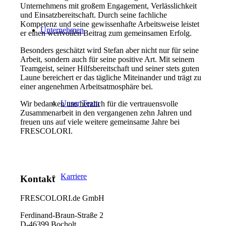
Unternehmens mit großem Engagement, Verlässlichkeit
und Einsatzbereitschaft. Durch seine fachliche
Kompetenz und seine gewissenhafte Arbeitsweise leistet
Unternehmen
er einen wertvollen Beitrag zum gemeinsamen Erfolg.
Besonders geschätzt wird Stefan aber nicht nur für seine
Arbeit, sondern auch für seine positive Art. Mit seinem
Teamgeist, seiner Hilfsbereitschaft und seiner stets guten
Laune bereichert er das tägliche Miteinander und trägt zu
einer angenehmen Arbeitsatmosphäre bei.
Unser Team
Wir bedanken uns herzlich für die vertrauensvolle
Zusammenarbeit in den vergangenen zehn Jahren und
freuen uns auf viele weitere gemeinsame Jahre bei
FRESCOLORI.
Karriere
Kontakt
FRESCOLORI.de GmbH
Ferdinand-Braun-Straße 2
D-46399 Bocholt