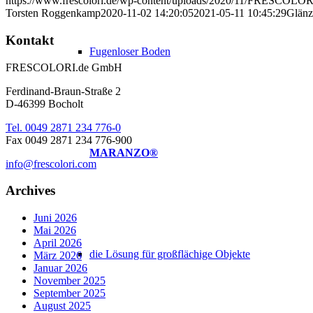
https://www.frescolori.de/wp-content/uploads/2020/11/FRESCOLORI
Torsten Roggenkamp
2020-11-02 14:20:05
2021-05-11 10:45:29
Glänz
Kontakt
Fugenloser Boden
FRESCOLORI.de GmbH
Ferdinand-Braun-Straße 2
D-46399 Bocholt
Tel. 0049 2871 234 776-0
Fax 0049 2871 234 776-900
MARANZO®
info@frescolori.com
Archives
Juni 2026
Mai 2026
April 2026
die Lösung für großflächige Objekte
März 2026
Januar 2026
November 2025
September 2025
August 2025