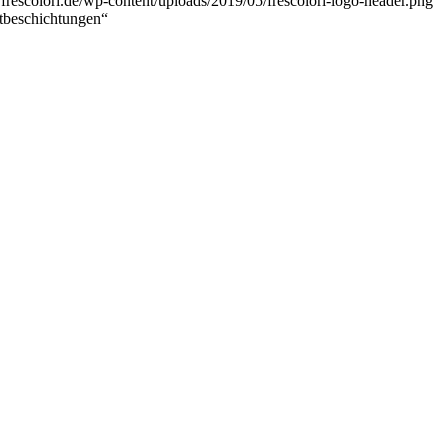
frescolori.de/wp-content/uploads/2019/05/frescolori-logo-header.png
tbeschichtungen“