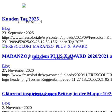
Kunden Tag 2025
Blog
23. September 2025
https://www.frescolori.de/wp-content/uploads/2025/09/Frescolori_Ku
23 13:09:45
2025-09-26 12:53:15
Kunden Tag 2025
MARANZO® mit dem PLUS X AWARD 2020/2021 aus
Wand- und Deckendesign
Blog
27. November 2020
https://www.frescolori.de/wp-content/uploads/2020/11/FR
logo-header.png
Torsten Roggenkamp
2020-11-27 13:20:55
2021-05-1
Glänzend inspiriert: Unser Beitrag in der Mappe 10
CARAMOR®
Blog
2. November 2020