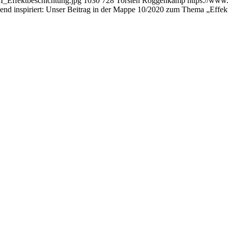
_Effektbeschichtung.jpg
1030
728
Torsten Roggenkamp
https://www.
end inspiriert: Unser Beitrag in der Mappe 10/2020 zum Thema „Effek