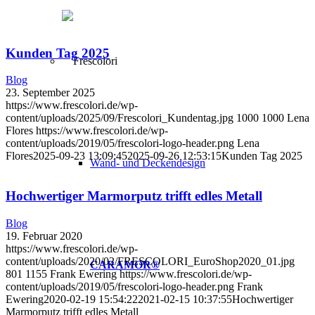
Kunden Tag 2025
Blog
23. September 2025
https://www.frescolori.de/wp-
content/uploads/2025/09/Frescolori_Kundentag.jpg
1000
1000
Lena
Flores
https://www.frescolori.de/wp-
content/uploads/2019/05/frescolori-logo-header.png
Lena
Flores
2025-09-23 13:09:45
2025-09-26 12:53:15
Kunden Tag 2025
Wand- und Deckendesign
Hochwertiger Marmorputz trifft edles Metall
Blog
19. Februar 2020
https://www.frescolori.de/wp-
content/uploads/2020/02/FRESCOLORI_EuroShop2020_01.jpg
CARAMOR®
801
1155
Frank Ewering
https://www.frescolori.de/wp-
content/uploads/2019/05/frescolori-logo-header.png
Frank
Ewering
2020-02-19 15:54:22
2021-02-15 10:37:55
Hochwertiger
Marmorputz trifft edles Metall