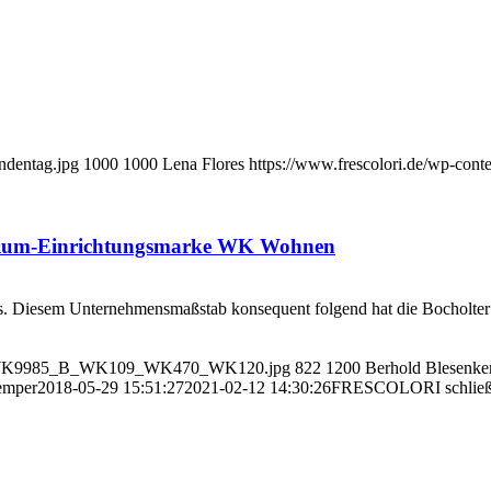
ndentag.jpg
1000
1000
Lena Flores
https://www.frescolori.de/wp-conte
emium-Einrichtungsmarke WK Wohnen
nens. Diesem Unternehmensmaßstab konsequent folgend hat die Bocholte
lori__WK9985_B_WK109_WK470_WK120.jpg
822
1200
Berhold Blesenk
emper
2018-05-29 15:51:27
2021-02-12 14:30:26
FRESCOLORI schließt 