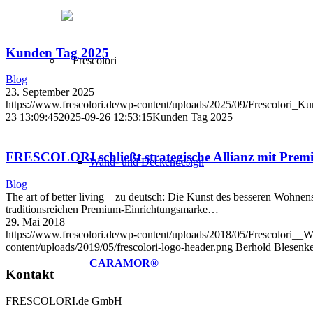
Kunden Tag 2025
Blog
23. September 2025
https://www.frescolori.de/wp-content/uploads/2025/09/Frescolori_Ku
23 13:09:45
2025-09-26 12:53:15
Kunden Tag 2025
FRESCOLORI schließt strategische Allianz mit Pr
Wand- und Deckendesign
Blog
The art of better living – zu deutsch: Die Kunst des besseren Woh
traditionsreichen Premium-Einrichtungsmarke…
29. Mai 2018
https://www.frescolori.de/wp-content/uploads/2018/05/Fresco
content/uploads/2019/05/frescolori-logo-header.png
Berhold Blesenk
CARAMOR®
Kontakt
FRESCOLORI.de GmbH