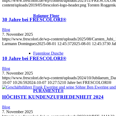
https://www.frescolori.de/wp-content/uploads/2025/11/FRESCOLO
content/uploads/2019/05/frescolori-logo-header.png
Torsten Roggen
Rolamor Floor
30 Jahre bei FRESCOLORI®
Blog
7. November 2025
https://www.frescolori.de/wp-content/uploads/2025/08/Carsten_Jubi_
Larmann Dominguez
2025-08-01 12:45:37
2025-08-01 12:45:37
30 J
Fugenlose Dusche
10 Jahre bei FRESCOLORI®
Blog
7. November 2025
https://www.frescolori.de/wp-content/uploads/2024/10/Jubilaeum_Da
10-07 10:26:59
2024-10-07 10:27:52
10 Jahre bei FRESCOLORI®
PURAMENTE®
HÖCHSTE KUNDENZUFRIEDENHEIT 2024
Blog
7. November 2025