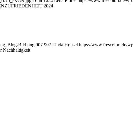
3_1075_sRGB.jpg
1654
1654
Lena Flores
https://www.frescolori.de/wp
NZUFRIEDENHEIT 2024
ling_Blog-Bild.png
907
907
Linda Honsel
https://www.frescolori.de/wp
 Nachhaltigkeit