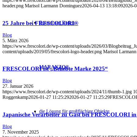
https://www.frescolori.de/wp-content/uploads/2026/04/Beitragsbild_
header.png
Marisol Larmann Dominguez
2026-04-13 13:18:09
2026-0
Fugenloser Boden
25 Jahre bei FRESCOLORI®
Blog
5. März 2026
https://www.frescolori.de/wp-content/uploads/2026/03/Blogbeitrag
content/uploads/2019/05/frescolori-logo-header.png
Marisol Larman
MARANZO®
FRESCOLORI ist „Beliebte Marke 2025“
Blog
27. Januar 2026
https://www.frescolori.de/wp-content/uploads/2024/11/thumb-1.jpg
1
Roggenkamp
2026-01-27 11:25:29
2026-01-27 11:25:29
FRESCOLORI 
die Lösung für großflächige Objekte
Japanische Verarbeiter zu Gast bei FRESCOLORI in
Blog
7. November 2025