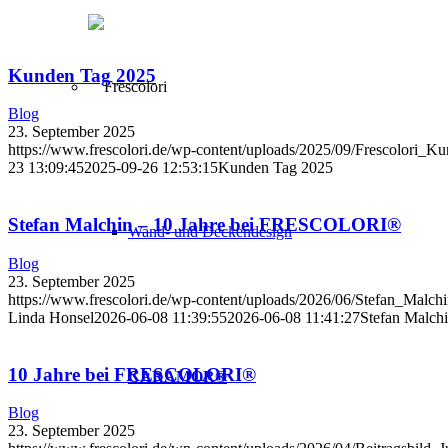
Kunden Tag 2025
Blog
23. September 2025
https://www.frescolori.de/wp-content/uploads/2025/09/Frescolori_Ku
23 13:09:45
2025-09-26 12:53:15
Kunden Tag 2025
Stefan Malchin – 10 Jahre bei FRESCOLORI®
Wand- und Deckendesign
Blog
23. September 2025
https://www.frescolori.de/wp-content/uploads/2026/06/Stefan_Malch
Linda Honsel
2026-06-08 11:39:55
2026-06-08 11:41:27
Stefan Malc
10 Jahre bei FRESCOLORI®
CARAMOR®
Blog
23. September 2025