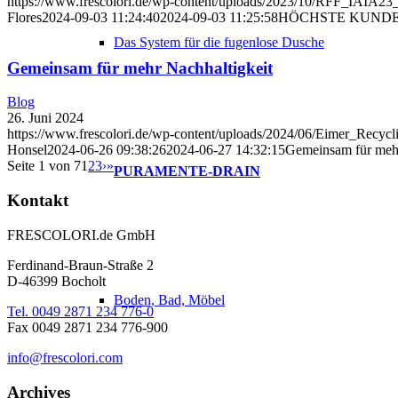
https://www.frescolori.de/wp-content/uploads/2023/10/RFF_IAIA2
Flores
2024-09-03 11:24:40
2024-09-03 11:25:58
HÖCHSTE KUNDE
Das System für die fugenlose Dusche
Gemeinsam für mehr Nachhaltigkeit
Blog
26. Juni 2024
https://www.frescolori.de/wp-content/uploads/2024/06/Eimer_Recyc
Honsel
2024-06-26 09:38:26
2024-06-27 14:32:15
Gemeinsam für mehr
Seite 1 von 7
1
2
3
›
»
PURAMENTE-DRAIN
Kontakt
FRESCOLORI.de GmbH
Ferdinand-Braun-Straße 2
D-46399 Bocholt
Boden, Bad, Möbel
Tel. 0049 2871 234 776-0
Fax 0049 2871 234 776-900
info@frescolori.com
Archives