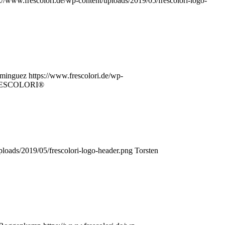
s://www.frescolori.de/wp-content/uploads/2019/05/frescolori-logo-
ominguez
https://www.frescolori.de/wp-
FRESCOLORI®
ploads/2019/05/frescolori-logo-header.png
Torsten