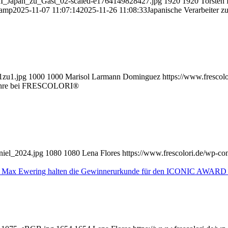
RI_Japan_zu_Gast_02-scaled-e1764149828427.jpg
1920
1920
Torsten
kamp
2025-11-07 11:07:14
2025-11-26 11:08:33
Japanische Verarbeiter
1zu1.jpg
1000
1000
Marisol Larmann Dominguez
https://www.frescol
ahre bei FRESCOLORI®
niel_2024.jpg
1080
1080
Lena Flores
https://www.frescolori.de/wp-con