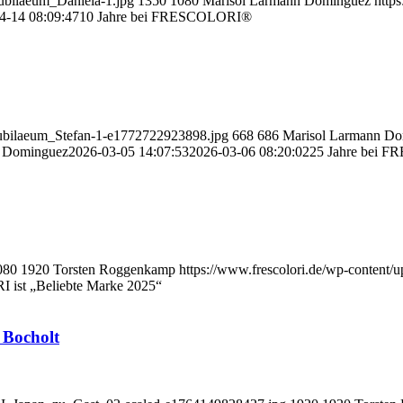
Jubilaeum_Daniela-1.jpg
1350
1080
Marisol Larmann Dominguez
http
4-14 08:09:47
10 Jahre bei FRESCOLORI®
_Jubilaeum_Stefan-1-e1772722923898.jpg
668
686
Marisol Larmann D
n Dominguez
2026-03-05 14:07:53
2026-03-06 08:20:02
25 Jahre bei 
080
1920
Torsten Roggenkamp
https://www.frescolori.de/wp-content/u
ist „Beliebte Marke 2025“
 Bocholt